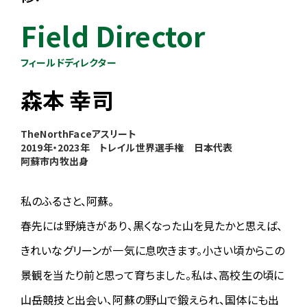
【参加案内を公開しました】
参加案内を公開しました。参加者は事前にご確認をお願いします。
Field Director
→
参加案内
フィールドディレクター
2026.04.27
【エントリーリスト公開】
森本 幸司
エントリーリストを公開しました。受付時にゼッケンNo.が必要なの
で、予めご自身のNo.をお確かめください。
TheNorthFaceアスリート
また同リストは競技中はそのまま速報ページになります。お仲間やご
2019年・2023年 トレイル世界選手権 日本代表
家族等の応援にご活用ください。
阿蘇市内牧出身
→
エントリーリスト／web速報
2026.04.27
私のふるさと、阿蘇。
【コースマップ詳細版を公開しました】
春先には野焼きがあり、黒くなった山を見たかと思えば、
※スタート～A4旧上色見小学校区間、アスペクタ～駒返峠区間は牧
野・私有地を含むため試走禁止です。
きれいなグリーンが一気に息吹きます。小さい頃からこの
その他の区間で試走を行い、アスペクタへ駐車される場合は、必ず事
景観を当たり前と思って育ちました。私は、高校生の頃に
前に管理事務所へご連絡をお願いいたします。
大会当日は特別な許可を得て走行が可能となっています。
山岳競技と出会い、阿蘇の野山で鍛えられ、国体にも出