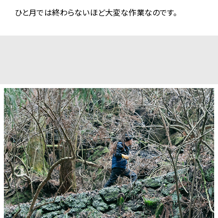
2025.11.05
ひと月では終わらないほど大変な作業なのです。
【阿蘇ボルケーノトレイル2026 開催予定のお知らせ】
次回の 阿蘇ボルケーノトレイル2026 は、2026年5月9日（土）・10日
（日）の開催を予定しております。
現在、コース内容や募集要項の最終調整を行っており、まもなく大会
要項を発表いたします。
エントリー開始は 12月頃を予定 しております。
詳細は公式サイト・SNSにて随時お知らせいたしますので、どうぞお
楽しみに！
2025.05.29
【ITRAリザルトの不具合】
ITRAへのリザルト登録を完了しておりますが、一部の個人記録が誤
って表示される不具合が発生しております。
現在、事務局よりITRAに対して原因の確認と是正を依頼しておりま
す。
ご迷惑をお掛けいたしますが、改善まで今しばらくお待ちいただきま
すようお願いします。