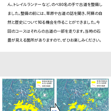
ん、トレイルランナーなど、のべ80名の手で古道を整備し
2025.05.07
ました。整備の前には、草原や古道の話を聞き、阿蘇の自
【お知らせ】mybrown by OREC
A6・93km「熊本ゼミナール」
然と歴史について知る機会を作ることができました。今
力飯&荒井恵理子さんが登場します。
回のコースはそれらの古道の一部を走ります。当時の石
栄養価の高いマイブラン（発芽玄米）おにぎりとシチューを提供しま
す！発芽玄米は白米に比べてマグネシウムやビタミンＢ、GABAなど
畳が見える箇所がありますので、ぜひお楽しみください。
はとても多く含まれていて、アスリートにはぴったり！是非ご賞味くだ
さい。
▼my brown とは？
https://mybrown.jp
2025.05.01
【ボランティアの追加募集について】
欠員が出たため、高森エリアと南阿蘇エリアのボランティアを追加募
集します。
ご参加いただける方は下記応募フォームよりご応募をお願いします。
→
高森エリア
→
南阿蘇エリア