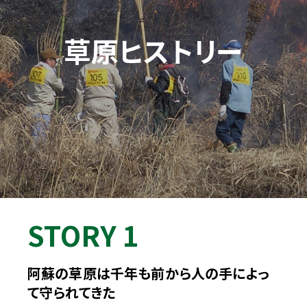
【ウェルカムパーティーが定員に達しました】
ウェルカムパーティーのお申し込みが定員に達しました。
たくさんのお申込みありがとうございます。
草原ヒストリー
当日をお楽しみに！
2026.04.03
【コースマップを更新しました】
ショートコースのコースマップ、両コースのGPXデータを公開しまし
た。
※スタート～A4旧上色見小学校区間、アスペクタ～駒返峠区間は牧
野・私有地を含むため試走禁止です。
その他の区間で試走を行い、アスペクタへ駐車される場合は、必ず事
前に管理事務所へご連絡をお願いいたします。
大会当日は特別な許可を得て走行が可能となっています。
STORY 1
皆様のご理解・ご協力の程よろしくお願いします。
2026.02.28
阿蘇の草原は千年も前から人の手によっ
【エントリーは締め切りました】
て守られてきた
エントリーを締め切りました。たくさんのご応募ありがとうございまし