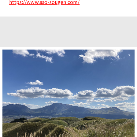
https://www.aso-sougen.com/
2025.04.23
ボランティア募集を〆切ました！
たくさんのご応募をありがとうございました。
2025.04.23
【コースマップ・GPXデータを公開しました】
コースマップ・GPXデータを公開しました。
事前にスマートフォンアプリにダウンロードまたは印刷をお願いしま
す。
※スタート～A4旧上色見小学校は牧野・私有地を含むため試走禁
止です。
大会当日は特別な許可を得て走行が可能となっています。
皆様のご理解・ご協力の程よろしくお願いします。
→
coursemap
2025.04.18
【Cheer Up RUNNERS】
一緒に大会を盛り上げていただく、Cheer Up RUNNERS（応援ラン
ナー）に、鬼塚智徳さん、荒木宏太さんが決定いたしました！