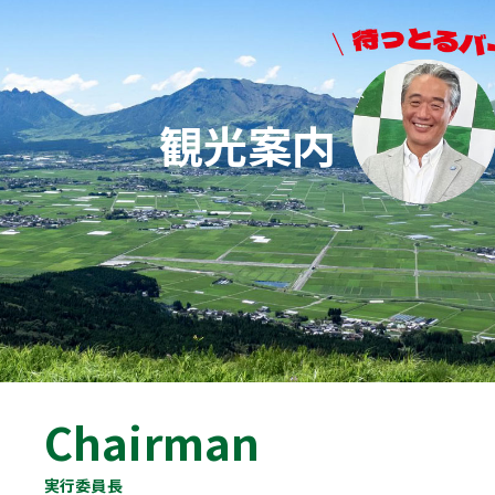
→
リザルト
2026.05.07
【アンケートのお願い】
より良い大会づくりのために皆様のご意見をお聞かせください。アン
観光案内
ケートのご協力をお願いいたします。
→
アンケート
2026.05.02
【選手用MAP一部修正】
公開している選手用MAPについて、一部GPXと異なる箇所がありま
したので修正しております。主な修正箇所は約56km地点「妻子ヶ
鼻」周辺です。
尚、大会当日に配布する冊子に印刷されているマップは修正前のも
のになります。申し訳ありませんが、何卒ご容赦をお願いいたします。
2026.05.01
Chairman
【参加案内を更新しました】
参加案内の一部を訂正しました。「シャトルバス路線図」に記載され
実行委員長