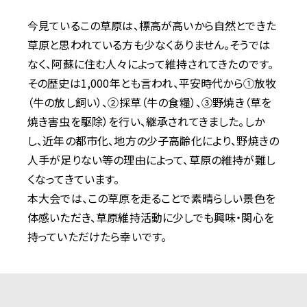
た。
今見ているこの草原は、標高が高いから自然とできた
2026.02.19
草原と思われている方も少なくありません。そうでは
【ショートコース満員御礼】
なく、阿蘇に住む人々によって維持されてきたのです。
ショートコースについて定員に達したためエントリーを締め切りまし
その歴史は1,000年とも言われ、平安時代から①放牧
た。たくさんのご応募ありがとうございました。
ロングコースは一般が2/20（金）、草原維持・トレイルワーク・野焼き
（牛の放し飼い）、②採草（牛の食糧）、③野焼き（草を
ボランティアエントリーが2/27（金）締切です。
焼き害虫を駆除）を行い、継承されてきました。しか
→
エントリー
し、近年の都市化、地方の少子高齢化により、野焼きの
人手が足りない等の理由によって、草原の維持が難し
2026.02.17
くなってきています。
【HIP CARRIERSのご応募ありがとうございました】
本大会では、この草原を走ることで素晴らしい景色を
HIP CARRIERSの募集を終了しました。ボランティアスタッフは募集
中です。
体感いただき、草原維持活動に少しでも興味・関心を
→
ボランティア応募フォーム
持っていただけたら幸いです。
2026.02.09
【ボランティアスタッフ募集】
大会を一緒に盛り上げて頂けるボランティアスタッフを募集していま