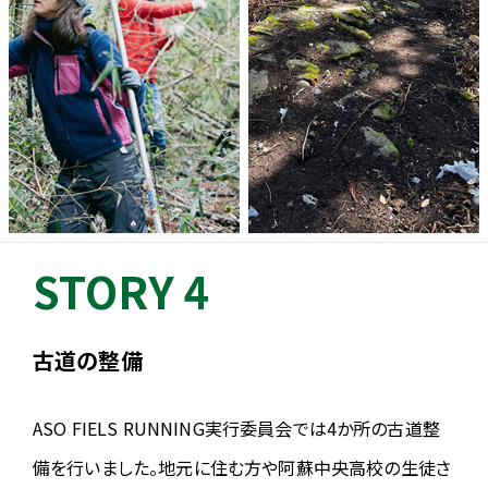
す。
変更がある場合は本webサイトおよび会場にてお知らせいたします。
(変更がない場合はwebサイト等でのお知らせはいたしません)
2025.05.08
【コースの一部変更】
牧野の放牧の都合によりコースが一部変更になります。A3-A4間、ス
タートから約55km付近が1km弱短縮になります。公開しているコ
ースマップやGPXには反映されませんので、マーキングテープや誘導
スタッフの指示に従って進んでください。
→
コース変更箇所
STORY 4
2025.05.08
【参加案内更新：温泉施設「四季の森」の利用について】
古道の整備
A6・93km「熊本ゼミナール」
参加案内に温泉施設「四季の森」の利用（深夜含む）と、フィニッシュ
会場から同施設へのシャトルバスについて追記しました。フィニッシ
ASO FIELS RUNNING実行委員会では4か所の古道整
ュ後はぜひ同施設をご利用ください。
備を行いました。地元に住む方や阿蘇中央高校の生徒さ
→
参加案内