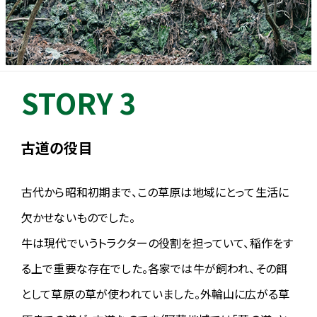
2025.05.19
【ギャラリーを公開しました】
2025年大会のギャラリーに写真を追加しました。
→
ギャラリー
2025.05.13
STORY 3
【リザルト公開／完走証についてのお詫び】
大会リザルトを公開しました。
また当日お渡しした完走証がネットタイム（スタートマットを踏んだ
古道の役目
時点から起算した記録）で表記されていたことが分かりました。誠に
申し訳ありません。
正しい記録（グロスタイム）に基づいた完走証はリザルトで各自の記
古代から昭和初期まで、この草原は地域にとって生活に
録をタッチするとダウンロードすることができます。
欠かせないものでした。
2025.05.13
牛は現代でいうトラクターの役割を担っていて、稲作をす
【参加賞について】
る上で重要な存在でした。各家では牛が飼われ、その餌
ゼビオの割引券について、「大阪淀川市民マラソン／関西地方のゼビ
オでご利用いただけます」と記載がありますが、全国のゼビオ店舗で
として草原の草が使われていました。外輪山に広がる草
ご利用いただけます。