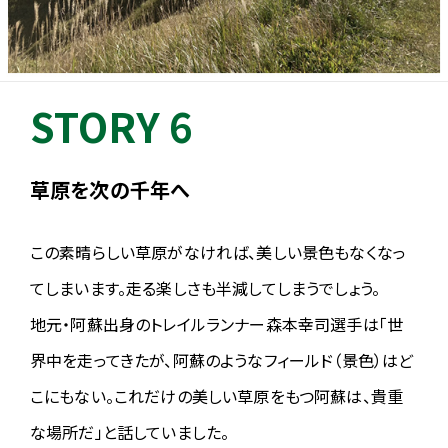
2025.03.16
【参加資格期間について】
エントリー期間延長に伴い、参加資格レース期間も
STORY 6
優先エントリー：2022年12月14日〜2025年3月24日
一般エントリー：2022年12月14日～2025年3月16日
までとなります。
草原を次の千年へ
2025.02.26
【一般エントリー締切延長のお知らせ】
この素晴らしい草原がなければ、美しい景色もなくなっ
一般エントリーの締め切りを3/16(日)まで延長いたしました。
てしまいます。走る楽しさも半減してしまうでしょう。
2025.02.21
地元・阿蘇出身のトレイルランナー森本幸司選手は「世
【ボルケーノランナーズ】
界中を走ってきたが、阿蘇のようなフィールド（景色）はど
一緒に大会を盛り上げていただく、ボルケーノランナーズに「グレー
トヒマラヤトレイル1700KM横断レース」完走の超鉄人、伊藤知彦選
こにもない。これだけの美しい草原をもつ阿蘇は、貴重
手の参戦が決定致しました。
な場所だ」と話していました。