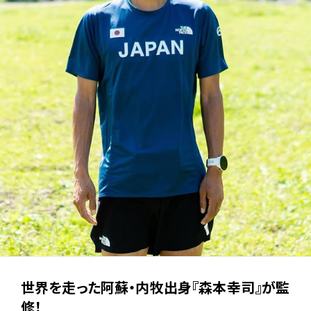
詳しくは、GPXデータおよび詳細コースマップをご確認ください。→
コ
ースマップ
なお、コース変更に伴う関門時刻・制限時間の変更はございません。
ご了承ください。
【ロングコース】
A6エイド：93km地点 熊本ゼミナール童夢館→
94km地点 久石ファ
ーム
関門時刻 5/10 7:00
フィニッシュ：アスペクタ 112km→
114km
制限時間 5/10 12:00
【ショートコース】
A6エイド：25km地点 熊本ゼミナール童夢館→
26km地点 久石ファ
ーム
関門時刻 5/9 19:00
フィニッシュ：アスペクタ 30km→
32km
制限時間 5/9 20:00
世界を走った阿蘇・内牧出身『森本幸司』が監
2026.04.30
修！