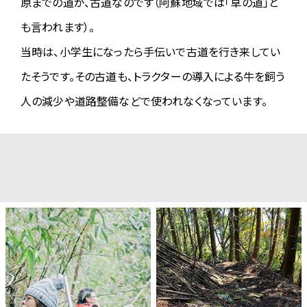
原までの道が、古道なのです（阿蘇地域では「草の道」と
ぜひご利用ください。
も言われます）。
2025.05.13
当時は、小学生になったら手伝いで古道を行き来してい
【アンケートのお願い】
より良い大会づくりのために皆様のご意見をお聞かせください。アン
たそうです。その古道も、トラクターの導入による牛を飼う
ケートのご協力をお願いいたします。
人の減少や道路整備などで使われなくなっています。
→
アンケート
2025.05.13
【ギャラリーを公開しました】
2025年大会のギャラリーを公開しました。
→
ギャラリー
2025.05.09
【大会を開催します】
大会前日の阿蘇は強雨・強風となっていますが、夜半には雨が止む
予報のもと、明日の大会を開催します。
コース・スケジュールとも今のところ予定どおりですが、雨の状況や
明日早朝の最終コース確認の結果によって変更の可能性がありま