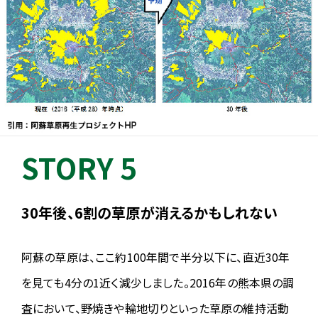
2025.04.30
【応援可能箇所が追加になりました】
A6 mybrown by OREC 熊本ゼミナール童夢館も、応援（私的サポ
ート）可能となりました。
2025.04.28
【コースマップを更新しました】
コースマップおよびGPXデータを更新いたしました。
STORY 5
2025.04.28
【試走時の注意事項】
30年後、6割の草原が消えるかもしれない
フィニッシュ会場の熊本県野外劇場アスペクタより「開館時間外に車
を乗り入れて試走に行く人がいる」と報告がありました。
ルールに沿わない試走は近隣の迷惑になり、場合によっては大会が
阿蘇の草原は、ここ約100年間で半分以下に、直近30年
開催できるなくなることもあります。
試走に際しては地域のルールやマナーを守り、良識ある行動をお願
を⾒ても4分の1近く減少しました。2016年の熊本県の調
い致します。
査において、野焼きや輪地切りといった草原の維持活動