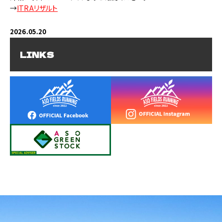
→
ITRAリザルト
2026.05.20
【完走率公開】
LINKS
完走率をリザルトページにて公開しております。
ぜひご覧ください。
→
完走率
2026.05.17
【ギャラリー公開】
公式写真を公開しました。
ぜひご覧ください。
→
ギャラリー
2026.05.13
【リザルト公開】
ご参加いただいた皆様、大変お疲れ様でした。 大会結果を公開しま
した。