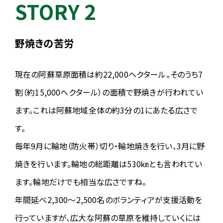
STORY 2
③2026/5/24 秋吉台カルストTRAILRUN （山口県）エクストリー
ムコース（約50㎞） ⇒ 同49km
2025.12.20
野焼きの苦労
【お詫び】ウェルカムパーティ時間の誤記
ステイ&アクセスページにて5月8日(金)ウェルカムパーティの時間に
現在の阿蘇草原面積は約22,000ヘクタール。そのうち7
ついて「17:00～18:30」と記載されていましたが、正しくはスケジュー
ルページの通り「18:00～19:30」でした。現在は修正しております。混
割（約15,000ヘクタール）の面積で野焼きが行われてい
乱をお招きし申し訳ありませんでした。
ます。これは阿蘇地域全体の約3分の1にあたる広さで
→
ステイ&アクセス
す。
2025.12.12
毎年9月に輪地（防火帯）切り・輪地焼きを行い、3月に野
【エントリー開始のお知らせ】
阿蘇ボルケーノトレイル2026のエントリーの受付を開始いたしまし
焼きを行います。輪地の総距離は530㎞とも言われてい
た。エントリー開始に伴い宿泊・送迎バス予約も開始しております。
ます。輪地だけでも相当な広さですね。
みなさまのご参加をお待ちしております！
→
エントリー
年間延べ2,300～2,500名のボランティアが支援活動を
→
宿泊・送迎バス予約
行っていますが、広大な阿蘇の草原を維持していくには