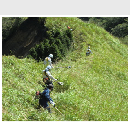
す。下のリンクより希望のエリアや日時を指定してご応募ください。
→
ボランティア応募フォーム
2026.01.22
【参加資格一部修正のご案内】
募集要項の参加資格を下記の通り一部修正いたしました。すでにお
問い合わせを頂いている方には個別にご連絡をいたします。ご了承
をお願いします。
・
修正前
：※1.ITRA（国際トレイルランニング協会）、UTMBシリーズ
に登録されている大会のみが対象となります。
・
修正後
：※1.ITRA（国際トレイルランニング協会）またはUTMBシリ
ーズに登録されている大会で、主催者が100km以上または50km以
上を公表している大会が対象となります。
例えば主催者が50km以上を公表している場合、実測値が50kmに
満たない場合でも特別に対象大会として認めます。
▼対象大会として認める場合の例
①2026/4/11 HIROSHIMA TRAIL50（広島県） ⇒ 実測値
47km
②2026/4/12 WAKE ALPS TRAIL50（岡山県） ⇒ 同46km