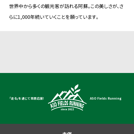
2025.02.03
世界中から多くの観光客が訪れる阿蘇。この美しさが、さ
【一般エントリー再開のご案内】
らに1,000年続いていくことを願っています。
一時的に中断していた一般エントリーの受付を本日18時より再開し
ます。
一般エントリー時の種目は「一般エントリー（2月3日以降）」をご選択
ください。
2025.02.01
【一般エントリーの一時中断についてのお詫び】
現在一時的に一般エントリーが受付できない状態になっております。
エントリーを試みて頂いている皆様におかれましてはご不便をおか
けし誠に申し訳ありません。解消できしだい改めてご案内します。
2025.01.17
「走る」を通じて 草原応援！
ASO Fields Running
【ステイ&アクセスページ更新・宿泊およびシャトルバス予約販売の
ご案内】
ステイ&アクセスのページを更新しました。
また受付会場周辺の宿泊施設と、駐車場・空港・鉄道駅と会場を結
ぶシャトルバスの予約販売を1/20（月）12時より同ページにて開始し
主催