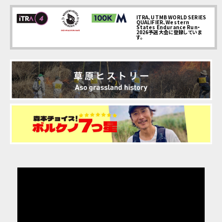
ITRA、UTMB WORLD SERIES
QUALIFIER、Western
States Endurance Run・
2026予選大会に登録していま
す。