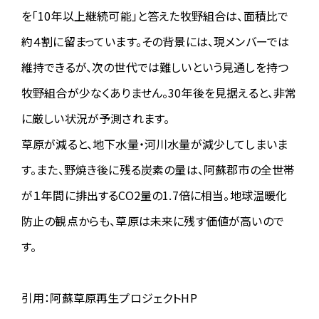
2025.04.28
を「10年以上継続可能」と答えた牧野組合は、面積比で
【エントリーリスト公開】
約４割に留まっています。その背景には、現メンバーでは
エントリーリストを公開しました。受付時にゼッケンNo.が必要なの
で、予めご自身のNo.をお確かめください。
維持できるが、次の世代では難しいという見通しを持つ
また同リストは競技中はそのまま速報ページになります。お仲間やご
家族等の応援にご活用ください。
牧野組合が少なくありません。30年後を見据えると、非常
→
エントリーリスト／web速報
に厳しい状況が予測されます。
2025.04.25
草原が減ると、地下水量・河川水量が減少してしまいま
【参加案内を公開しました】
す。また、野焼き後に残る炭素の量は、阿蘇郡市の全世帯
参加案内を公開しました。参加者は事前にご確認をお願いします。
→
参加案内
が１年間に排出するCO2量の1.7倍に相当。地球温暖化
防止の観点からも、草原は未来に残す価値が高いので
2025.04.25
す。
【エイドステーション提供品を公開しました】
エイドステーションの提供品を公開しました。地域食も是非ご賞味く
ださい。
→
エイド提供品
引用：阿蘇草原再生プロジェクトHP