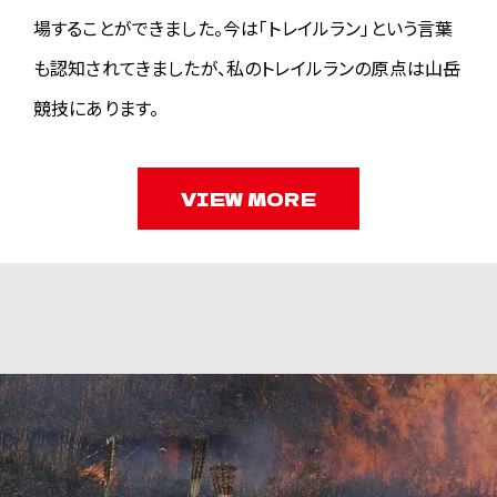
皆様のご理解・ご協力の程よろしくお願いします。
場することができました。今は「トレイルラン」という言葉
→
コースマップ
も認知されてきましたが、私のトレイルランの原点は山岳
2026.04.27
競技にあります。
【宿泊・バス申込受付を締め切りました】
4月26日をもって宿泊・バスの申込受付を締め切りました。
2026.04.09
VIEW MORE
【大会当日の深夜入浴・休憩のお知らせ】
本大会参加者のために、「南阿蘇 久木野温泉 四季の森」（会場から
車で5分）の温泉を特別に営業していただけることになりました。男
女別の休憩室も用意しておりますのでぜひご利用ください。
（アスペクタ↔︎四季の森のシャトルバスを1時間おきに運行します。）
四季の森【温泉深夜営業】
5月9日(土)22:00〜10日(日)5:00（休憩室は9:00までご利用いただ
けます。）
利用料金 お一人様 2,000円
2026.04.09