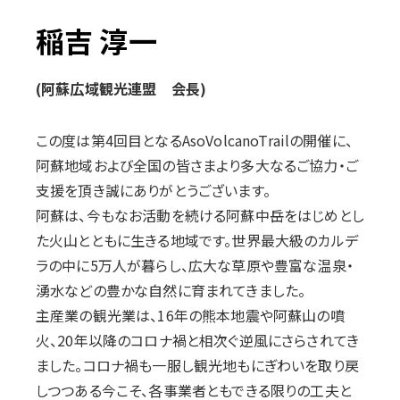
た日付を訂正しています。参加者は事前にご確認をお願いします。
→
参加案内
稲吉 淳一
2026.04.30
(阿蘇広域観光連盟 会長)
【LAND CRUISER PRADO「NEWSCAPE」が会場に登場！】
THE NORTH FACE・Spiberコラボレーションモデル・LAND
CRUISER PRADO「NEWSCAPE」が会場に登場！
この度は第4回目となるAsoVolcanoTrailの開催に、
グラファイトグレー＆メルドグレーの2台を同時展示します。
阿蘇地域および全国の皆さまより多大なるご協力・ご
撮影した写真をSNSに投稿すると、
支援を頂き誠にありがとうございます。
うれしいプレゼントもあります。是非お立ち寄りください！
→
LAND CRUISER PRADO「NEWSCAPE」
阿蘇は、今もなお活動を続ける阿蘇中岳をはじめとし
た火山とともに生きる地域です。世界最大級のカルデ
ラの中に5万人が暮らし、広大な草原や豊富な温泉・
湧水などの豊かな自然に育まれてきました。
主産業の観光業は、16年の熊本地震や阿蘇山の噴
火、20年以降のコロナ禍と相次ぐ逆風にさらされてき
ました。コロナ禍も一服し観光地もにぎわいを取り戻
しつつある今こそ、各事業者ともできる限りの工夫と